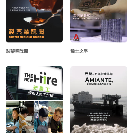
製藥業醜聞
稀土之爭