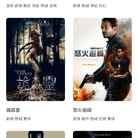
冒險
劇情
勵志
家庭
懸疑
音樂
劇情
懸疑
神秘
科幻
詭森靈
怒火追緝
劇情
懸疑
驚悚
劇情
動作
懸疑
犯罪
驚悚