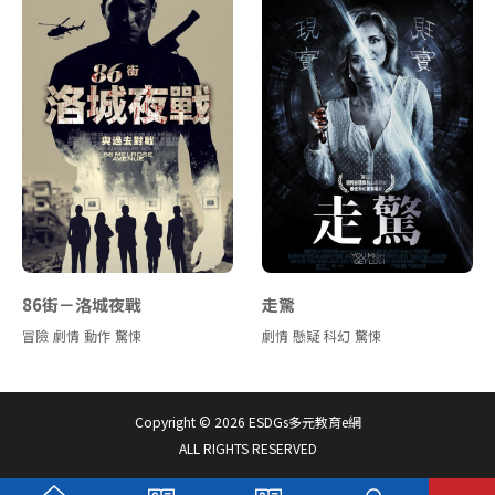
86街－洛城夜戰
走驚
冒險
劇情
動作
驚悚
劇情
懸疑
科幻
驚悚
Copyright © 2026 ESDGs多元教育e網
ALL RIGHTS RESERVED