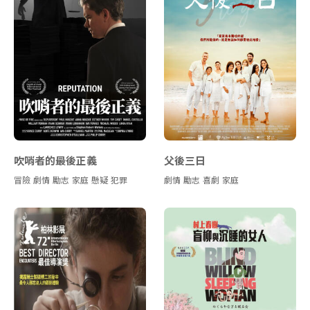
吹哨者的最後正義
父後三日
冒險
劇情
勵志
家庭
懸疑
犯罪
劇情
勵志
喜劇
家庭