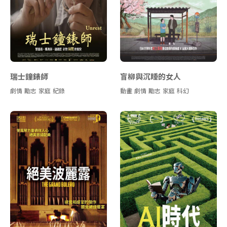
瑞士鐘錶師
盲柳與沉睡的女人
劇情
勵志
家庭
紀錄
動畫
劇情
勵志
家庭
科幻