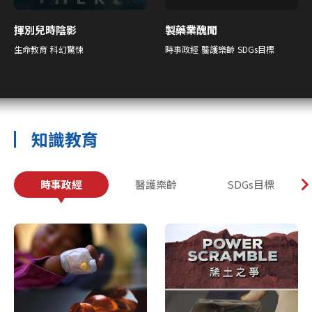
揮別兒時陰影
製藥業醜聞
生命教育
科幻驚悚
時事政經
醫護樂齡
SDGs目標
知識教育
時事政經
醫護樂齡
SDGs目標