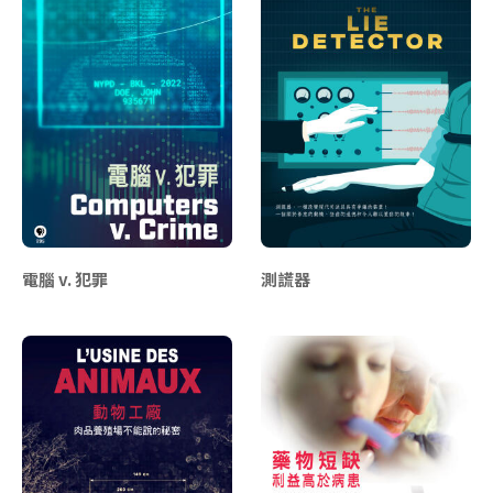
電腦 v. 犯罪
測謊器