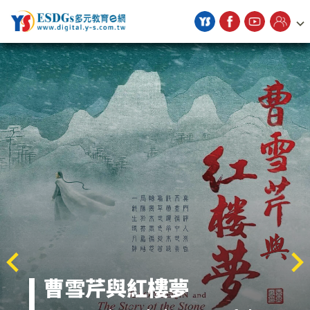
宇勗公播平台
曹雪芹與紅樓夢