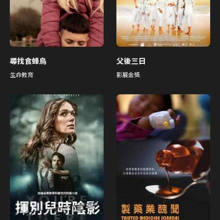
尋找食蜂鳥
父後三日
生命教育
影展金獎