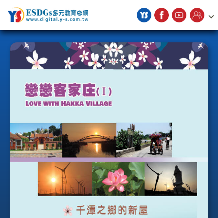
宇勗公播平台