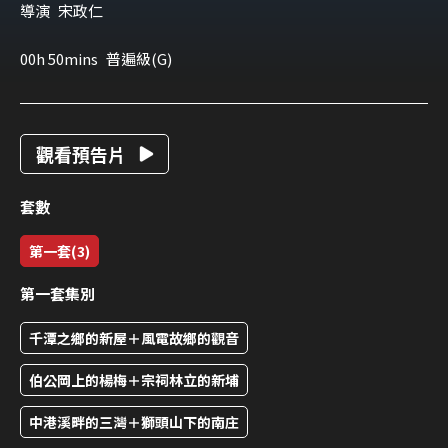
導演
宋政仁
00h 50mins
普遍級(G)
觀看預告片
套數
第一套(3)
第一套集別
千潭之鄉的新屋＋風電故鄉的觀音
伯公岡上的楊梅＋宗祠林立的新埔
中港溪畔的三灣＋獅頭山下的南庄