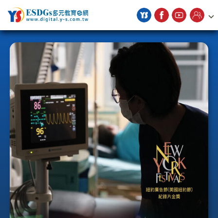
宇勗公播平台