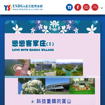
宇勗公播平台