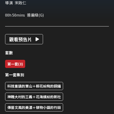
導演
宋政仁
00h 50mins
普遍級(G)
觀看預告片
套數
第一套(3)
第一套集別
科技重鎮的寶山＋桐花紛飛的銅鑼
神雕大村的三義＋花海繽紛的新社
傳藝文風的美濃＋頓物小鎮的竹田