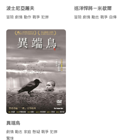
波士尼亞屠夫
巡洋悍將－米歇爾
冒險
劇情
動作
戰爭
犯罪
冒險
劇情
勵志
戰爭
自傳
異端鳥
劇情
勵志
家庭
懸疑
戰爭
犯罪
驚悚