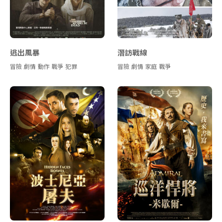
逃出風暴
潛訪戰線
冒險
劇情
動作
戰爭
犯罪
冒險
劇情
家庭
戰爭