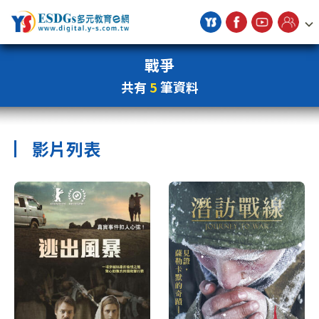
宇勗公播平台
戰爭
共有
5
筆資料
影片列表