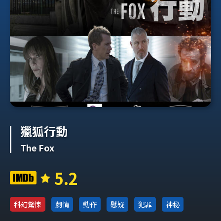
獵狐行動
The Fox
5.2
科幻驚悚
劇情
動作
懸疑
犯罪
神秘