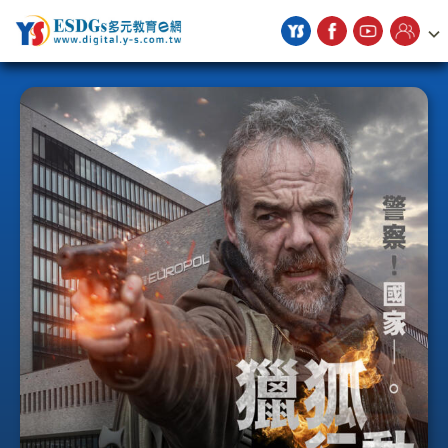
宇勗公播平台