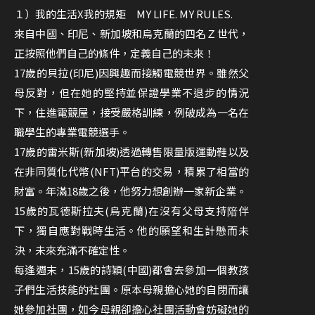
１）我的生活X我的規矩 MY LIFE. MY RULES.
來自中國、印尼、新加坡和烏克蘭的四名Ｚ世代，
正按照他們自己的條件，定義自己的未來！
17歲的貝拉(印尼)因興趣而接觸電競世界。雖然父
母反對，但在她的堅持並保證學業不退步的情況
下，住進電競屋，接受嚴格訓練，例破成為一名在
職學生的專業電競選手。
17歲的雷米斯(新加坡)透過轉售限量版運動鞋以及
在非同質化代幣(NFT)平台的交易，積累了相當的
財富。年滿18歲之後，他努力想創辦一家新企業。
15歲的瓦德斯拉夫(烏克蘭)在沒有父母支持隌伴
下，獨自應對戰時生活。他的願望和生計懸而未
決，未來充滿不確定性。
每逢週末，15歲的詩穎(中國)都會去參加一個教孩
子們生活技能的社團。原本母親擔心她的自閉而讓
她參加社團，如今母親卻擔心社團活動會妨礙她的