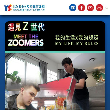
宇勗公播平台