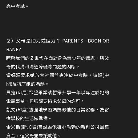
高中考試。
２）父母是助力或阻力？ PARENTS－BOON OR
BANE?
瞭解我們的Ｚ世代在面對身為青少年的焦慮、與父
母的代溝和溝通障礙等問題的因應。
當媽媽要求她放棄社團並專注於中考時，詩穎(中
國)反抗了她的媽媽。
貝拉(印尼)希望畢業後暫停升學一年以專注於她的
電競事業，但強調要徵求父母的許可。
凱文(印度)勉強地學習媽媽教他的日常家務，為寄
宿學校的生活做準備。
雷米斯(新加坡)嘗試為他雄心勃勃的新創公司籌集
資金，但父母並未援助他。