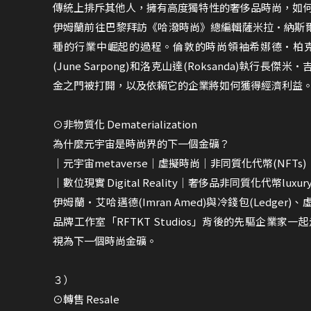
傳統上排斥其他人，擁有高度獨特性的奢侈品時尚，如
伊姆蘭前往巴黎拜訪《哈潑時尚》總編輯薩米拉•納斯爾(Sa
種的行業中崛起的過程。倫敦的時尚領袖希娜德•柏克(Sin
(June Sarpong)和洛克山達(Roksanda)執行長傑
金之門被打開，以及依賴它的企業將如何獲得經濟利益
⊙非物質化 Dematerialization
為什麼元宇宙是時尚界的下一個金礦？
｜元宇宙metaverse｜虛擬時尚｜非同質化代幣(NFTs)｜
｜數位現實 Digital Reality｜奢侈品非同質化代幣luxur
伊姆蘭•艾哈邁德(Imran Amed)與冷錢包(Ledger)、
品牌工作室「RFTKT Studios」背後的先驅企業家一起
視為下一個時尚金礦。
３）
⊙轉售 Resale