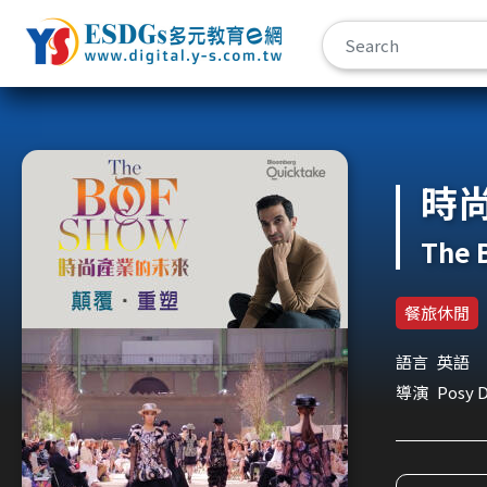
宇勗公播平台
時
The 
餐旅休閒
語言
英語
導演
Posy D