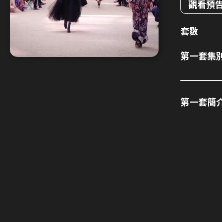
觀看預
套數
第一套集
第一套簡