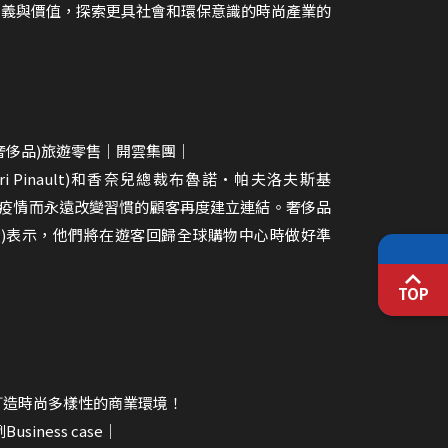
時尚的定義與價值，探索更具社會和環保意識的時尚產業的
)｜(奢侈品)旅遊零售｜開雲集團｜
ri Pinault)和香奈兒總裁布魯諾•帕夫洛夫斯基
些可能因疫情而永遠改變習慣的顧客再度建立連結。奢侈品
eung)表示，他們將在遊客回歸全球購物中心時做好準
TOP
打造時尚多樣性的商業環境！
iness case｜