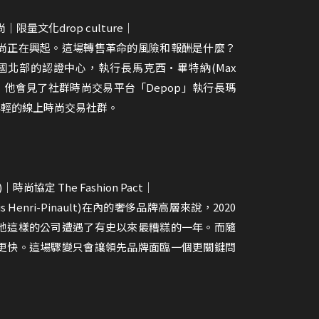
尚｜限量文化drop culture｜
尚正在興起。這場轉售革命的風險和報酬是什麼？
e」位於法國北部的認證中心，執行長馬克西•畢特納(Max
後，他會見了社群時尚交易平台「Depop」執行長瑪
個年輕的線上時尚交易社群。
｜時尚協定 The Fashion Pact｜
enri-Pinault)在內的奢侈品牌高層來說，2020
他這樣的公司遭遇了有史以來最糟糕的一年。而隨
更快。這場驟變只會讓領先品牌面臨一個更關鍵問