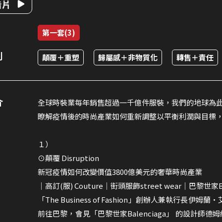
告片
第一套(3)
別
顛覆＋重塑
歸屬感＋非物質化
轉售＋責任
介
全球時裝業每年銷售超過一千億件服裝，我們的地球為
瞭解疫情後的時尚產業如何重新調整以平衡利潤與目標
１）
⊙顛覆 Disruption
新冠疫情如何改變價值3800億美元的奢華時尚產業
｜高訂(服) Couture｜街頭服飾street wear｜巴黎世家Ba
「The Business of Fashion」創辦人兼執行長伊
前往巴黎，會見「巴黎世家Balenciaga」 的設計師德姆納