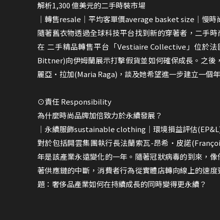
解析1,300 億美元的二手時裝市場
｜轉售resale｜平均客單價average basket size｜慢時
隨著舊衣物透過全球科技平台找到新的穿著者，二手時
在 二手精品轉售平台「Vestiaire Collectiv
Bittner)向伊姆蘭展示打擊假貨並如何確保成長。之
麗亞•拉加(Maria Raga)，談及她希望進一步建立一
⊙責任 Responsibility
為什麼時尚品牌加倍致力於永續發展？
｜永續服飾sustainable clothing｜環境損益評估(EP&L)
對於包括開雲集團執行長法蘭索瓦-昂希•皮諾(François H
年是該產業永遠變化的一年。隨著冠狀病毒的到來，像
著供應鏈的中斷，消費者行為從實體店轉向線上的速度
題：奢侈品產業如何在持續成長的同時變得更永續？