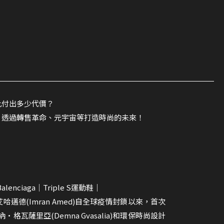
此付出多少代價？
，透過轉售革命、元宇宙等打造時尚的未來！
lenciaga｜Triple S運動鞋｜
姆蘭•艾哈邁德(Imran Amed)自全球疫情封鎖以來，首次
•格瓦薩里亞(Demna Gvasalia)和環保時尚設計