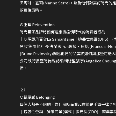
師馬琳•塞爾(Marine Serre)，談及他們對高訂
顛覆性策略。
⊙重塑 Reinvention
時尚巨頭品牌將如何適應後疫情時代的消費者行為
｜莎瑪麗丹百貨La Samaritaine｜迪斐世集團(DFS
開雲集團執行長法蘭索瓦-昂希•皮諾(Francois-Hen
(Bruno Pavlovsky)闡述他們的品牌將如何與那
公司執行長暨時尚雜誌編輯總監張宇(Angelica Ch
備。
２）
⊙歸屬感 Belonging
每個人都是不同的。為什麼時尚看起來總是千篇一律？
｜包容性營銷｜獨家商業(模式｜多元長(CDO)｜商業案例Bus