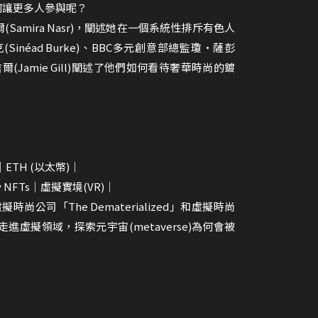
何讓更多人參與呢？
mira Nasr)，闡述她在一個系統性排斥有色人
éad Burke)、BBC多元創意部總監瓊•薩彭
米•吉爾(Jamie Gill)闡述了他們如何看待奢華時尚的鍍
。
ETH (以太幣)｜
y NFTs｜虛擬實境(VR)｜
虛擬時尚公司「The Dematerialized」和虛擬時尚
走進虛擬領域，探索元宇宙(metaverse)為何會被