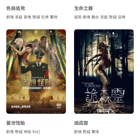
色局追兇
生命之舞
劇情
家庭
愛情
懸疑
犯罪
驚悚
冒險
劇情
勵志
家庭
懸疑
音樂
蓋世怪胎
詭森靈
劇情
懸疑
神秘
科幻
劇情
懸疑
驚悚