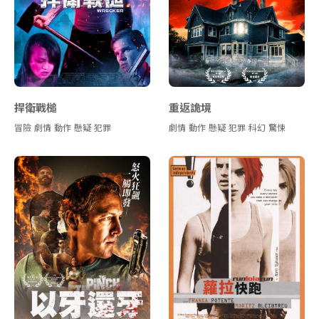
捍衛戰槌
重返詭境
冒險
劇情
動作
懸疑
犯罪
劇情
動作
懸疑
犯罪
科幻
驚悚