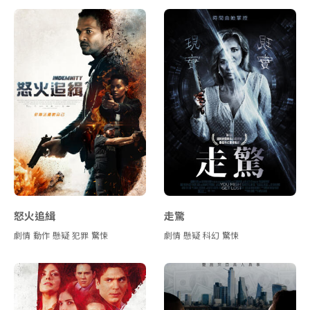
怒火追緝
走驚
劇情
動作
懸疑
犯罪
驚悚
劇情
懸疑
科幻
驚悚