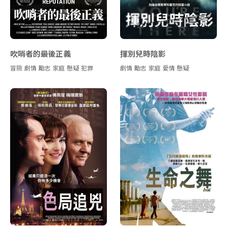
吹哨者的最後正義
揮別兒時陰影
冒險
劇情
勵志
家庭
懸疑
犯罪
劇情
勵志
家庭
愛情
懸疑