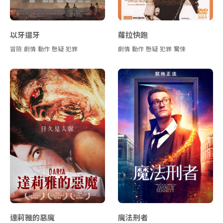
以牙還牙
蘿拉快跑
冒險
劇情
動作
懸疑
犯罪
劇情
動作
懸疑
犯罪
驚悚
達莉雅的惡魔
魔法刑者