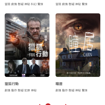
冒險
劇情
懸疑
神秘
科幻
驚悚
冒險
劇情
懸疑
神秘
驚悚
獵狐行動
瞳居
劇情
動作
懸疑
犯罪
神秘
劇情
動作
懸疑
神秘
驚悚