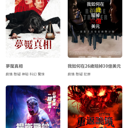
夢魘真相
我如何在26歲賠掉30億美元
劇情
懸疑
神秘
科幻
驚悚
劇情
懸疑
犯罪