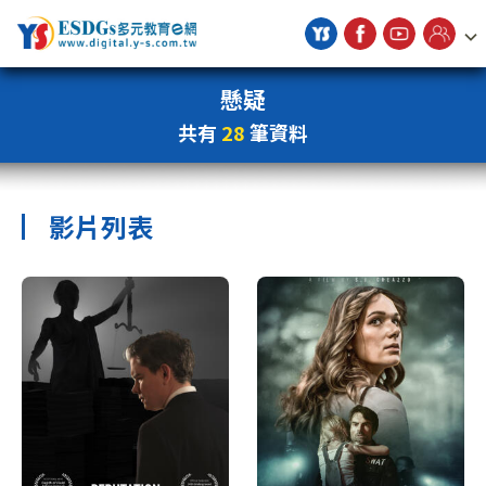
宇勗公播平台
懸疑
共有
28
筆資料
影片列表