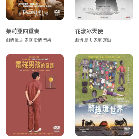
茱莉亞四重奏
花漾冰天使
劇情
勵志
家庭
愛情
音樂
劇情
勵志
家庭
運動