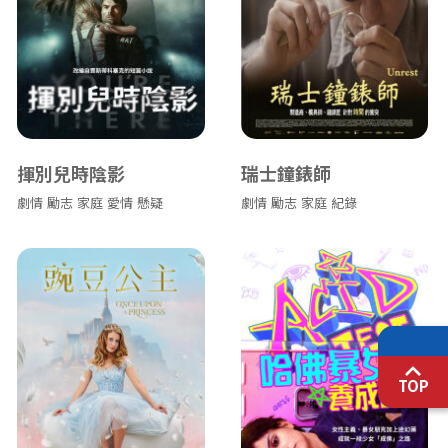
揮別兒時陰影
瑞士鐘錶師
劇情
勵志
家庭
愛情
懸疑
劇情
勵志
家庭
紀錄
TOP