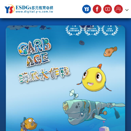
宇勗公播平台