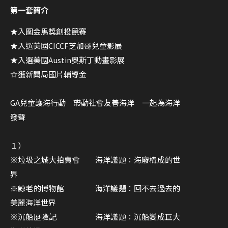
第一套簡介
★入圍金馬獎創投競賽
★入選美國CICCF芝加哥兒童影展
★入選美國Austin奧斯丁動畫影展
☆獲新聞局國片輔導金
GA兒童護海行動 帶動社會友善海洋 一起為海洋
發聲
１）
※垃圾之城大拍賣會 海洋議題：海廢構成的世
界
※鯨老的博物館 海洋議題：回不去過去的
美麗海洋世界
※沉船歷險記 海洋議題：沉船變成巨大