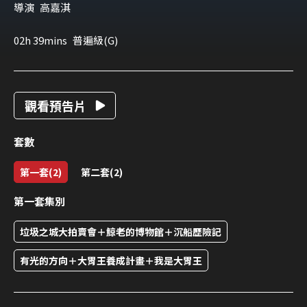
導演
高嘉淇
02h 39mins
普遍級(G)
觀看預告片
套數
第一套(2)
第二套(2)
第一套集別
垃圾之城大拍賣會＋鯨老的博物館＋沉船歷險記
有光的方向＋大胃王養成計畫＋我是大胃王