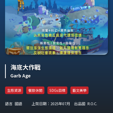
海底大作戰
Garb Age
生態資源
餐旅休閒
SDGs目標
藝文美學
語言
國語
上架日期：2025年07月
出品國
R.O.C.