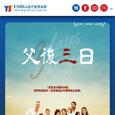
宇勗公播平台