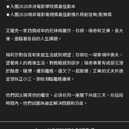
★入圍2020非洲電影學院獎最佳劇本
★人圍2020南非電影電視獎最佳劇情片原創音樂/配樂獎
艾薩克一家四個成年的兄妹梅麗莎、珍娜、瑞奇和艾美，長大
後，面臨著各自的人生課題。
梅莉莎對自我和家庭生活感到絕望；珍娜在一場車禍中喪夫，
望著旁人的婚後生活，對婚姻感到卻步；瑞奇事業有成卻沉溺
於酗酒、賭博，遭到離婚，還欠了一屁股債；艾美的丈夫外遇
並想扶正小三，使她瀕臨離婚邊緣。
他們因父親突然的離世，必須在同一屋簷下共度三天，在這段
時間內，他們試圖為彼此解決問題和分歧。