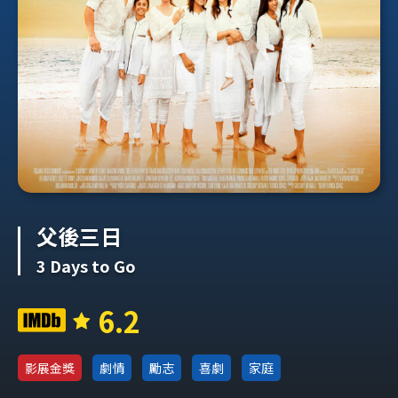
父後三日
3 Days to Go
6.2
影展金獎
劇情
勵志
喜劇
家庭