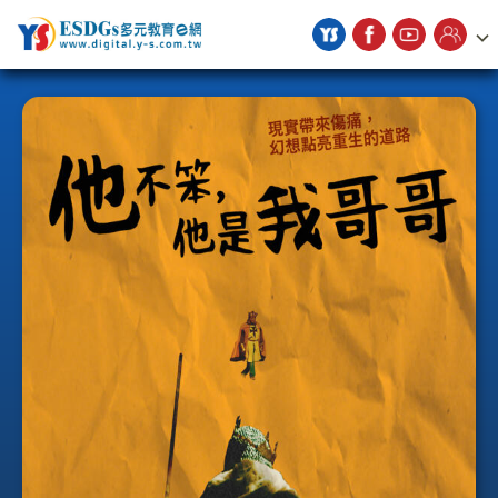
宇勗公播平台