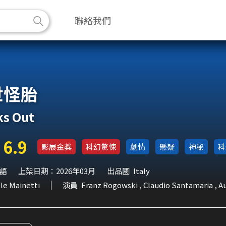
聯絡我們
世怪胎
ks Out
6.9
影展金獎
科幻驚悚
劇情
懸疑
神秘
科
語
上架日期：2026年03月
出品國
Italy
le Mainetti
演員
Franz Rogowski , Claudio Santamaria , A