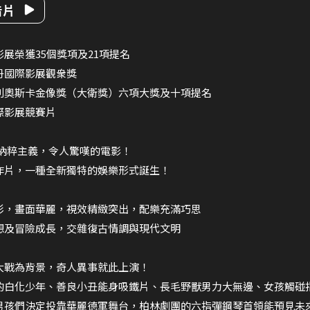
告片
展榮獲35個獎項及21項提名
丹國際影展觀衆獎
利奧斯卡金像獎（大衛獎）六項大獎及十項提名
際影展競賽片
S納粹主義，令人驚嘆的電影！
作片，一種全新獨特的娛樂形式誕生！
彩，畫面華麗，視效精緻突出，配樂充滿巧思
想及冒險成長，交雜復古情調與現代文明
大戰為背景，奇人異事就此上演！
的白化少年、善良小丑能身吸鐵片、長毛野獸男力大無邊、女孩觸碰
男孩們決定投靠華麗德軍舞台，柏林劇團的六指彈鋼琴首領能預見未