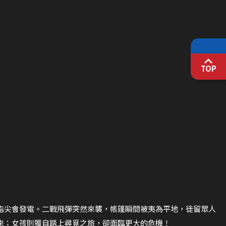
TOP
指尖會發電。二戰飛彈突然來襲，帳篷瞬間被夷為平地，徒留眾人
來；女孩則獨自踏上尋覓之旅，卻面臨更大的危機！