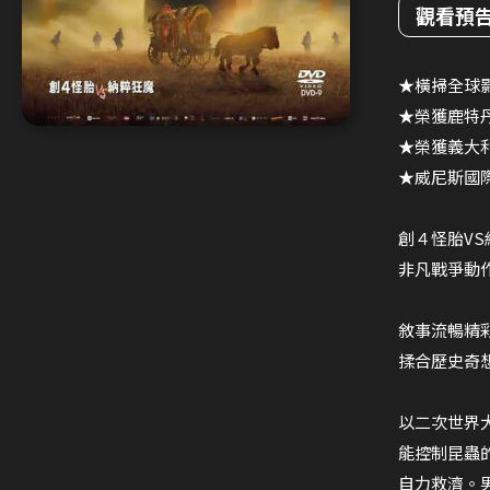
觀看預
★橫掃全球影
★榮獲鹿特
★榮獲義大
★威尼斯國
創４怪胎V
非凡戰爭動
敘事流暢精
揉合歷史奇
以二次世界
能控制昆蟲
自力救濟。