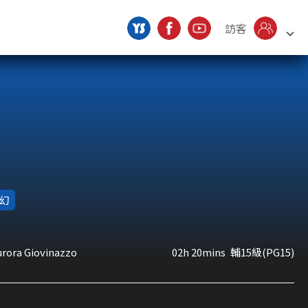
訪客
幻
urora Giovinazzo
02h 20mins
輔15級(PG15)