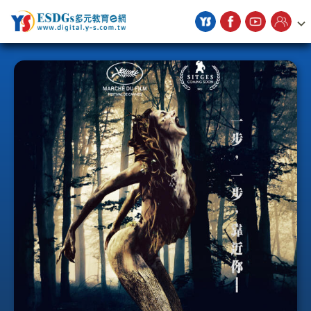
宇勗公播平台