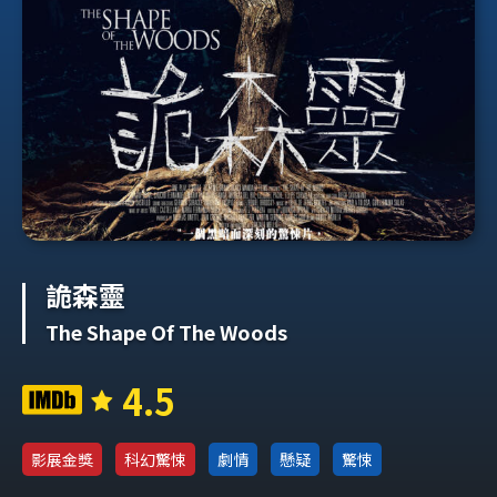
詭森靈
The Shape Of The Woods
4.5
影展金獎
科幻驚悚
劇情
懸疑
驚悚