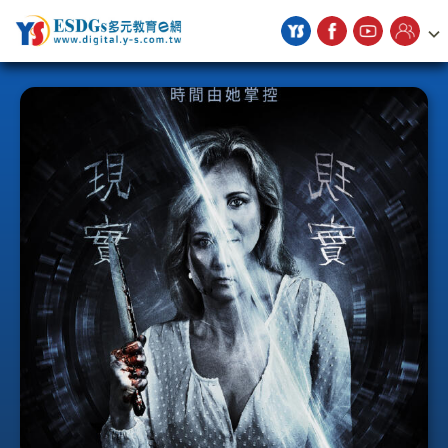
宇勗公播平台