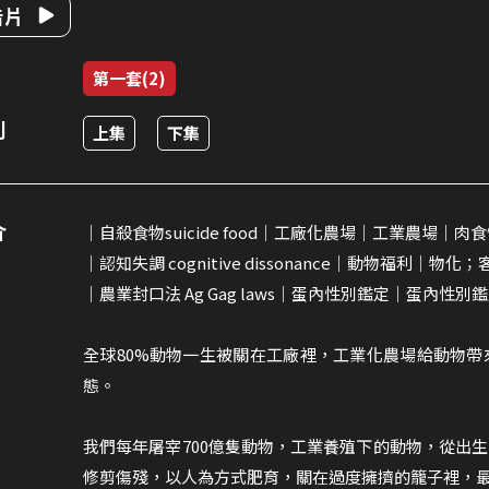
告片
第一套(2)
別
上集
下集
介
｜自殺食物suicide food｜工廠化農場｜工業農場｜肉食悖論
｜認知失調 cognitive dissonance｜動物福利｜物化；客體化
｜農業封口法 Ag Gag laws｜蛋內性別鑑定｜蛋內性別
全球80%動物一生被關在工廠裡，工業化農場給動物
態。
我們每年屠宰700億隻動物，工業養殖下的動物，從出
修剪傷殘，以人為方式肥育，關在過度擁擠的籠子裡，