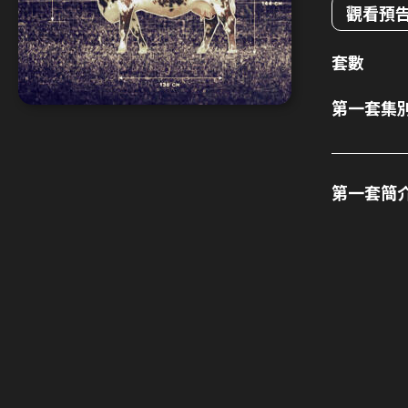
觀看預
套數
第一套集
第一套簡