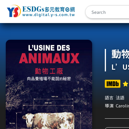
宇勗公播平台
動
L’US
語言
法語
導演
Caroli