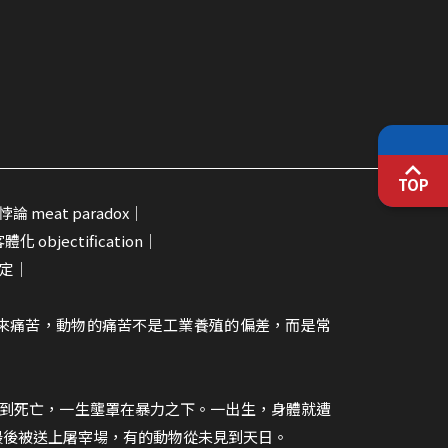
TOP
 meat paradox｜
 objectification｜
鑑定｜
帶來痛苦，動物的痛苦不是工業養殖的偏差，而是常
生到死亡，一生壟罩在暴力之下。一出生，身體就遭
最後被送上屠宰場，有的動物從未見到天日。