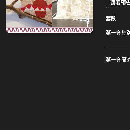
觀看預
套數
第一套集
第一套簡