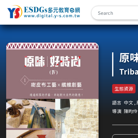
宇勗公播平台
原味
Triba
生態資源
語言
中文 ,
導演
陳昀伶