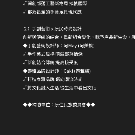
√開創部落工藝新格局 接軌國際
√部落長輩的手藝足具現代感
２）手創藝術ｘ原民時尚設計
創新與傳統的結合，重新組合變化，賦予產品新生命，
◆手創藝術設計師：阿May (阿美族)
√手作美式風格 暗藏部落情深
√新創結合傳統 提高接受度
◆泰雅品牌設計師：Gaki (泰雅族)
√打造泰雅品牌 邁向潮流時尚
√將文化融入生活 從生活中看出文化
◆◆補助單位：原住民族委員會◆◆