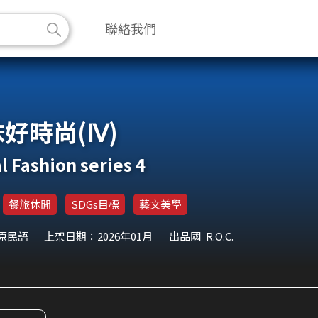
聯絡我們
好時尚(Ⅳ)
l Fashion series 4
餐旅休閒
SDGs目標
藝文美學
 原民語
上架日期：2026年01月
出品國
R.O.C.