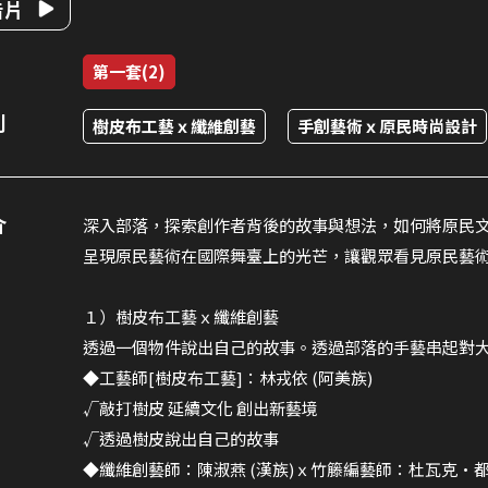
告片
第一套(2)
別
樹皮布工藝ｘ纖維創藝
手創藝術ｘ原民時尚設計
介
深入部落，探索創作者背後的故事與想法，如何將原民
呈現原民藝術在國際舞臺上的光芒，讓觀眾看見原民藝
１）樹皮布工藝ｘ纖維創藝
透過一個物件說出自己的故事。透過部落的手藝串起對
◆工藝師[樹皮布工藝]：林戎依 (阿美族)
√敲打樹皮 延續文化 創出新藝境
√透過樹皮說出自己的故事
◆纖維創藝師：陳淑燕 (漢族)ｘ竹籐編藝師：杜瓦克•都耀