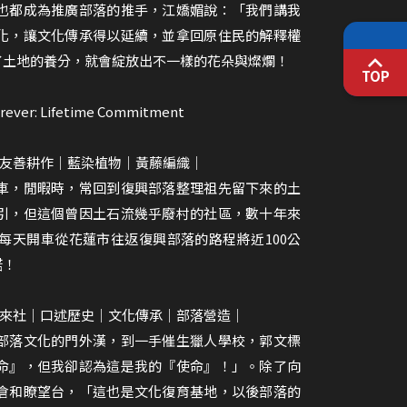
也都成為推廣部落的推手，江嬌媚說：「我們講我
化，讓文化傳承得以延續，並拿回原住民的解釋權
了土地的養分，就會綻放出不一樣的花朵與燦爛！
TOP
 Lifetime Commitment
｜友善耕作｜藍染植物｜黃藤編織｜
車，閒暇時，常回到復興部落整理祖先留下來的土
引，但這個曾因土石流幾乎廢村的社區，數十年來
每天開車從花蓮市往返復興部落的路程將近100公
諾！
巴來社｜口述歷史｜文化傳承｜部落營造｜
部落文化的門外漢，到一手催生獵人學校，郭文標
命』，但我卻認為這是我的『使命』！」。除了向
倉和瞭望台，「這也是文化復育基地，以後部落的