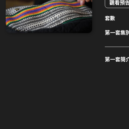
觀看預
套數
第一套集
第一套簡