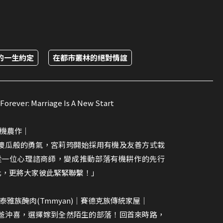
的一生約定
在都市叢林的絕對情誼
 Marriage Is A New Start
有機農作｜
傻瓜般的勇氣，宮莉筠開始採用有機及友善方式栽
從一位心理諮商師，變成推動部落有機耕作的先行
化，更將大家彼此緊緊聯繫！」
雅族醃肉(Tmmyan)｜賽德克族傳統家屋｜
爸沖喜，選擇嫁到全然陌生的部落！回首來時路，