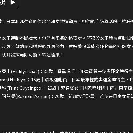
告片
坡、日本和菲律賓的傑出亞洲女性運動員，她們的自信與活躍，這種
洲女子運動不斷壯大，但仍有很長的路要走。著眼於女子體育運動知
、品牌、贊助商和媒體的共同努力，意味著渴望成為運動員的年輕女
，使其發揮無限可能，締造佳績！
亞士(Hidilyn Diaz)：32歲｜舉重選手｜菲律賓第一位奧運金牌得主
omiji Nishiya)：15歲｜滑板運動員｜日本最年輕的奧運金牌得主
科(Trina Guytingco)：26歲｜菲律賓女子國家籃球隊｜兩屆東南
阿茲曼(Rosnani Azman)：26歲｜新加坡足球員｜首位在日本