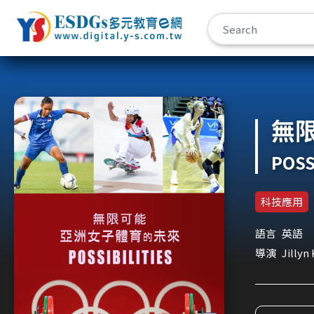
宇勗公播平台
無
POSS
科技應用
語言
英語
導演
Jillyn