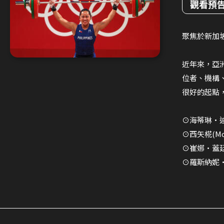
觀看預
聚焦於新加
近年來，亞
位者、機構
很好的起點
⊙海蒂琳·迪
⊙西矢椛(M
⊙崔娜·蓋廷
⊙羅斯納妮·