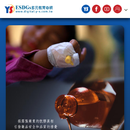
宇勗公播平台