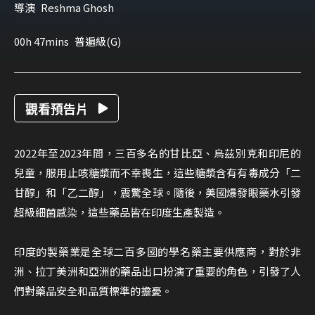
導演
Reshma Ghosh
00h 47mins
普遍級(G)
觀看預告片
2022年至2023年間，三百多名的甘比亞、烏茲別克和印尼的
兒童，服用止咳糖漿而不幸喪生，這些糖漿含有有毒成分「二
甘醇」和「乙二醇」，震驚全球。隨後，美國爆發眼藥水引發
超級細菌感染，這些藥品皆在印度生產製造。
印度的製藥業是全球二百多國的學名藥主要供應商，對於非
洲、拉丁美洲和亞洲的藥品出口扮演了重要的角色，引發了人
們對藥品安全和品質標準的擔憂。