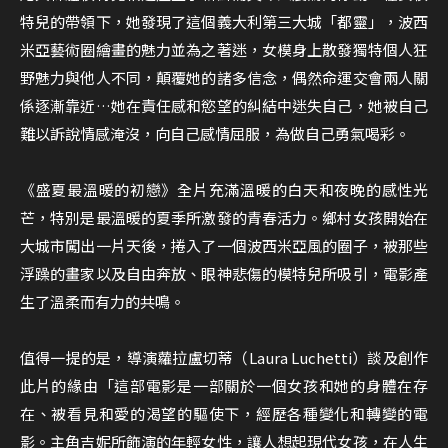
特兒的帶領下，她發現了這個義大利第三大城「都靈」，波西
米亞藝術圈繪畫的魅力並為之著迷，女模身上散發獨特個人狂
野魅力與他人不同，顛覆她的諸多信念，偶然命運交會兩人關
係逐漸靠近…她在責任感和慾望的糾結中迷失自己，她被自己
難以訴說情感淹沒，向自己感情屈服，為做自己勇氣喝彩。
《盛夏最溫暖的初戀》全片充滿溫暖的白天和夜晚的感性光
芒，特別是最溫暖的夏季所激發的青春活力。鄉村女孩開始在
大城市闖出一片天後，捲入了一個波西米亞風的圈子，被那些
浮躁的畫家以及自由奔放、眼神悲傷的模特兒所吸引，電影產
生了溫柔而有力的共鳴。
值得一提的是，導演蘿拉盧切蒂（Laura Luchetti）談及創作
此片的緣由「這部電影是一部關於一個女孩和她的身體在存
在、被看見和愛的渴望的驅使下，經歷各種變化和轉變的電
影。主角吉妮所飾演的年輕女性，讓人想起現代女孩，在人生