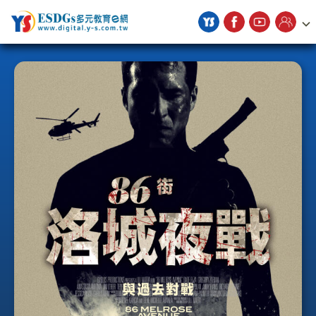
宇勗公播平台