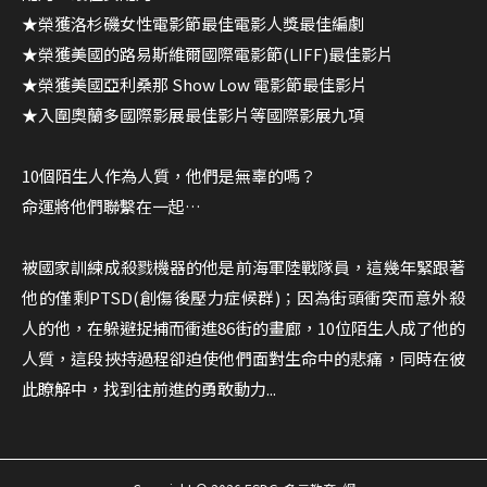
★榮獲洛杉磯女性電影節最佳電影人獎最佳編劇
★榮獲美國的路易斯維爾國際電影節(LIFF)最佳影片
★榮獲美國亞利桑那 Show Low 電影節最佳影片
★入圍奧蘭多國際影展最佳影片等國際影展九項
10個陌生人作為人質，他們是無辜的嗎？
命運將他們聯繫在一起…
被國家訓練成殺戮機器的他是前海軍陸戰隊員，這幾年緊跟著
他的僅剩PTSD(創傷後壓力症候群)；因為街頭衝突而意外殺
人的他，在躲避捉捕而衝進86街的畫廊，10位陌生人成了他的
人質，這段挾持過程卻迫使他們面對生命中的悲痛，同時在彼
此瞭解中，找到往前進的勇敢動力...