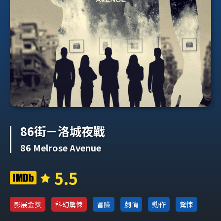
86街－洛城夜戰
86 Melrose Avenue
5.5
影展金獎
科幻驚悚
冒險
劇情
動作
驚悚