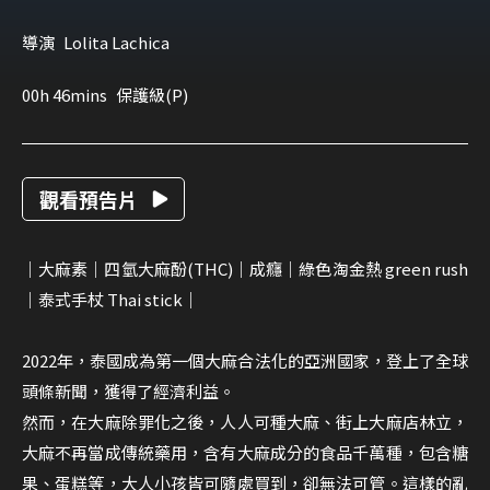
導演
Lolita Lachica
00h 46mins
保護級(P)
觀看預告片
｜大麻素｜四氫大麻酚(THC)｜成癮｜綠色淘金熱 green rush
｜泰式手杖 Thai stick｜
2022年，泰國成為第一個大麻合法化的亞洲國家，登上了全球
頭條新聞，獲得了經濟利益。
然而，在大麻除罪化之後，人人可種大麻、街上大麻店林立，
大麻不再當成傳統藥用，含有大麻成分的食品千萬種，包含糖
果、蛋糕等，大人小孩皆可隨處買到，卻無法可管。這樣的亂