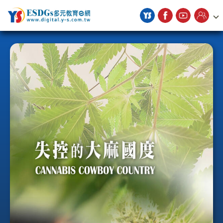
宇勗公播平台